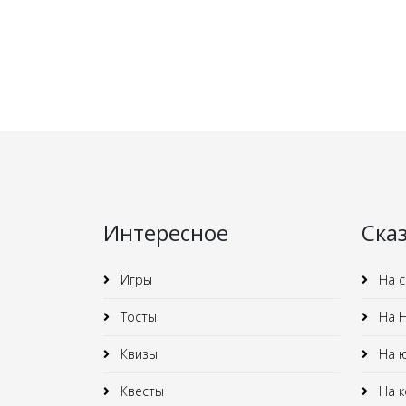
Интересное
Ска
Игры
На с
Тосты
На Н
Квизы
На 
Квесты
На к