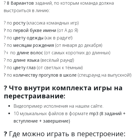
?
8 Вариантов
заданий, по которым команда должна
выстроиться в линию:
? по
росту
(классика командных игр)
?
по
первой букве имени
(от А до Я)
? по
цвету одежды
(как в радуге!)
? по
месяцам рождения
(от января до декабря)
?‍♀️ по
длине волос
(от самых коротких до длинных)
? по
длине языка
(весёлый раунд!)
? по
цвету глаз
(от светлых к тёмным)
?
по
количеству прогулов в школе
(спецраунд на выпускной!)
? Что внутри комплекта игры на
перестраивание:
Видеопример исполнения на нашем сайте.
10 музыкальных файлов в формате
mp3 (8 заданий +
вступление + завершение)
?
Где можно играть в перестроение: