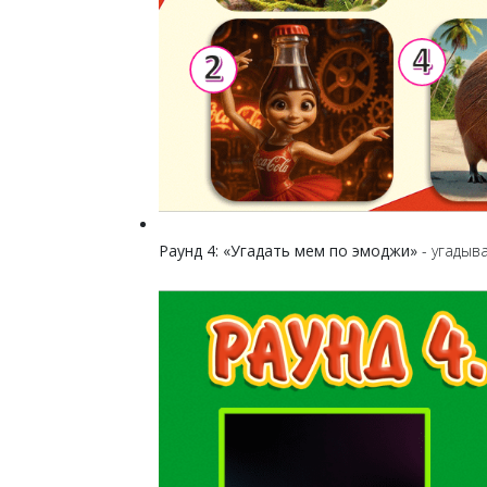
Раунд 4: «Угадать мем по эмоджи»
- угадыв