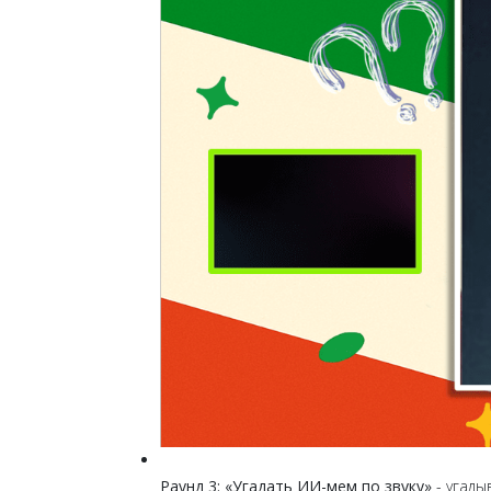
Раунд 3: «Угадать ИИ-мем по звуку»
- угады