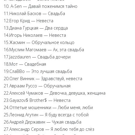
10. A-Sen — Давай поженимся тайно
11.Николай Басков — Свадьба
12.Егор Крид — Невеста
13.Диана Гурцкая — Два сердца
14.Игорь Николаев — Невеста
15.Жасмин — Обручальное кольцо
16.Муслим Магомаев — Ах, эта свадьба
17.Jazzdauren — Свадьба дочери
18.Мот — Свадебная
19.СлаВВо — Это лучшая свадьба
20.Олег Винник — Здравствуй, невеста
21.Авраам Руссо — Обручальная
22.Алексей Чумаков — Девочка, девушка, женщина
23.Gayazov$ Brother$ — Невеста
24.Отпетые мошенники — Люби меня, люби
25.Леонид Агутин — Я буду всегда с тобой
26.Андрей Державин — Чужая свадьба
27.Александр Серов — Я люблю тебя до слёз