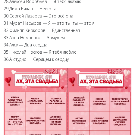
28.Алексей Воробьёв — Я тебя люблю
29.Дима Билан — Невеста
30.Сергей Лазарев — Это всё она
31.Мурат Насыров — Я — это ты, ты — это я
32.Филипп Киркоров — Единственная
33.Анна Немченко — Замужем
34.Алсу — Два сердца
35.Николай Носков — Я тебя люблю
36.А-студио — Сердцем к сердцу