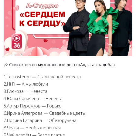
🎶
Список песен музыкальное лото «Ах, эта свадьба!»
1.Testosteron — Стала женой невеста
2.Hi Fi — А мы любили
3.Глюкоза — Невеста
4.Юлия Савичева — Невеста
5.Артур Пирожков — Горько
6.Ирина Аллегрова — Свадебные цветы
7.Полина Гагарина — Обезоружена
8.Челси — Необыкновенная
9.Чай вдвоём — Белое платье