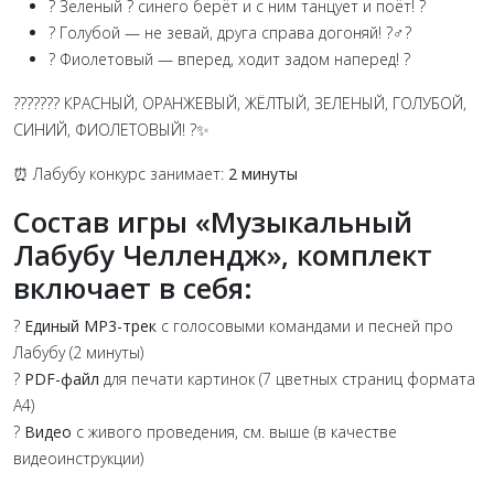
? Зеленый ? синего берёт и с ним танцует и поёт! ?
? Голубой — не зевай, друга справа догоняй! ?‍♂️?
? Фиолетовый — вперед, ходит задом наперед! ?
??????? КРАСНЫЙ, ОРАНЖЕВЫЙ, ЖЁЛТЫЙ, ЗЕЛЕНЫЙ, ГОЛУБОЙ,
СИНИЙ, ФИОЛЕТОВЫЙ! ?✨
⏰ Лабубу конкурс занимает:
2 минуты
Состав игры «Музыкальный
Лабубу Челлендж», комплект
включает в себя:
?
Единый MP3-трек
с голосовыми командами и песней про
Лабубу (2 минуты)
?️
PDF-файл
для печати картинок (7 цветных страниц формата
А4)
?
Видео
с живого проведения, см. выше (в качестве
видеоинструкции)