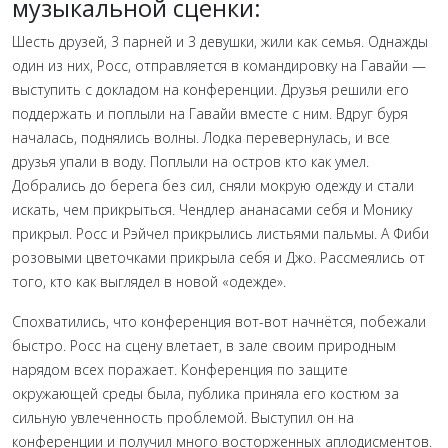
музыкальной сценки:
Шесть друзей, 3 парней и 3 девушки, жили как семья. Однажды
один из них, Росс, отправляется в командировку на Гавайи —
выступить с докладом на конференции. Друзья решили его
поддержать и поплыли на Гавайи вместе с ним. Вдруг буря
началась, поднялись волны. Лодка перевернулась, и все
друзья упали в воду. Поплыли на остров кто как умел.
Добрались до берега без сил, сняли мокрую одежду и стали
искать, чем прикрыться. Чендлер ананасами себя и Монику
прикрыл. Росс и Рэйчел прикрылись листьями пальмы. А Фиби
розовыми цветочками прикрыла себя и Джо. Рассмеялись от
того, кто как выглядел в новой «одежде».
Спохватились, что конференция вот-вот начнётся, побежали
быстро. Росс на сцену влетает, в зале своим природным
нарядом всех поражает. Конференция по защите
окружающей среды была, публика приняла его костюм за
сильную увлеченность проблемой. Выступил он на
конференции и получил много восторженных аплодисментов.