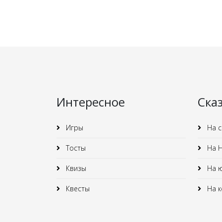
Интересное
Ска
Игры
На с
Тосты
На Н
Квизы
На 
Квесты
На к