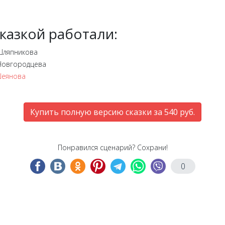
казкой работали:
 Шляпникова
 Новгородцева
еянова
Купить полную версию сказки за 540 руб.
Понравился сценарий? Сохрани!
0