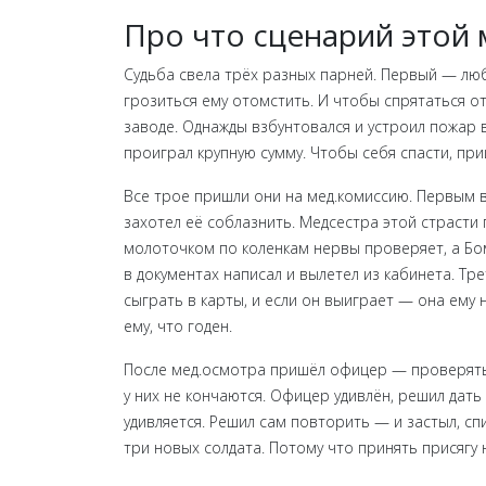
Про что сценарий этой 
Судьба свела трёх разных парней. Первый — люби
грозиться ему отомстить. И чтобы спрятаться 
заводе. Однажды взбунтовался и устроил пожар 
проиграл крупную сумму. Чтобы себя спасти, пр
Все трое пришли они на мед.комиссию. Первым в 
захотел её соблазнить. Медсестра этой страсти
молоточком по коленкам нервы проверяет, а Бомб
в документах написал и вылетел из кабинета. Т
сыграть в карты, и если он выиграет — она ему 
ему, что годен.
После мед.осмотра пришёл офицер — проверять 
у них не кончаются. Офицер удивлён, решил дать
удивляется. Решил сам повторить — и застыл, сп
три новых солдата. Потому что принять присягу