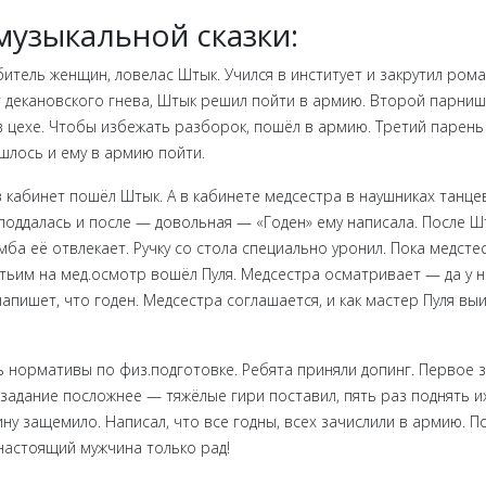
музыкальной сказки:
тель женщин, ловелас Штык. Учился в институет и закрутил роман
от декановского гнева, Штык решил пойти в армию. Второй парн
в цехе. Чтобы избежать разборок, пошёл в армию. Третий парень
ишлось и ему в армию пойти.
кабинет пошёл Штык. А в кабинете медсестра в наушниках танцева
 поддалась и после — довольная — «Годен» ему написала. После 
а её отвлекает. Ручку со стола специально уронил. Пока медстес
ретьим на мед.осмотр вошёл Пуля. Медсестра осматривает — да у 
напишет, что годен. Медсестра соглашается, и как мастер Пуля вы
нормативы по физ.подготовке. Ребята приняли допинг. Первое з
 задание посложнее — тяжёлые гири поставил, пять раз поднять и
ину защемило. Написал, что все годны, всех зачислили в армию. П
 настоящий мужчина только рад!