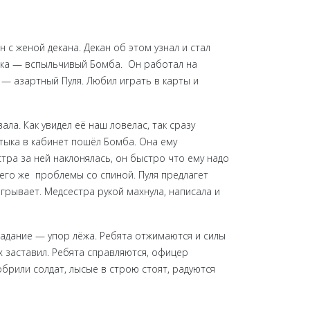
 с женой декана. Декан об этом узнал и стал
ишка — вспыльчивый Бомба. Он работал на
 — азартный Пуля. Любил играть в карты и
ла. Как увидел её наш ловелас, так сразу
Штыка в кабинет пошёл Бомба. Она ему
тра за ней наклонялась, он быстро что ему надо
него же проблемы со спиной. Пуля предлагет
игрывает. Медсестра рукой махнула, написала и
адание — упор лёжа. Ребята отжимаются и силы
х заставил. Ребята справляются, офицер
обрили солдат, лысые в строю стоят, радуются