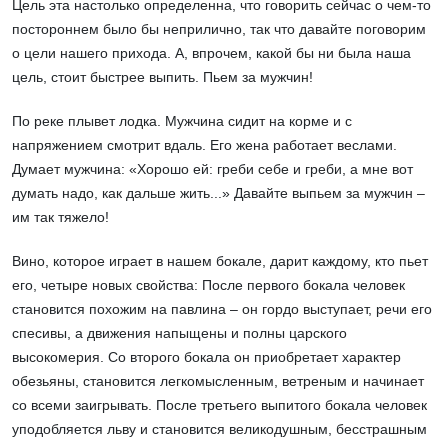
Цель эта настолько определенна, что говорить сейчас о чем-то
постороннем было бы неприлично, так что давайте поговорим
о цели нашего прихода. А, впрочем, какой бы ни была наша
цель, стоит быстрее выпить. Пьем за мужчин!
По реке плывет лодка. Мужчина сидит на корме и с
напряжением смотрит вдаль. Его жена работает веслами.
Думает мужчина: «Хорошо ей: греби себе и греби, а мне вот
думать надо, как дальше жить...» Давайте выпьем за мужчин –
им так тяжело!
Вино, которое играет в нашем бокале, дарит каждому, кто пьет
его, четыре новых свойства: После первого бокала человек
становится похожим на павлина – он гордо выступает, речи его
спесивы, а движения напыщены и полны царского
высокомерия. Со второго бокала он приобретает характер
обезьяны, становится легкомысленным, ветреным и начинает
со всеми заигрывать. После третьего выпитого бокала человек
уподобляется льву и становится великодушным, бесстрашным