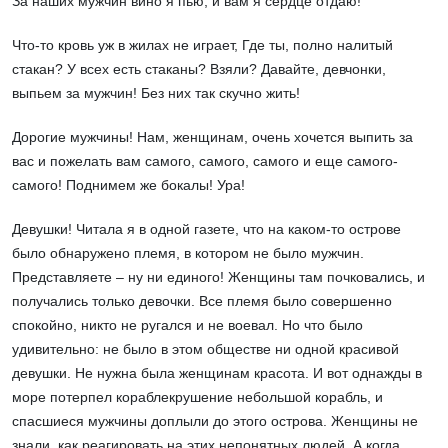
За наших мужчин вино я пью, и вам я сердце отдаю!
Что-то кровь уж в жилах не играет, Где ты, полно налитый
стакан? У всех есть стаканы? Взяли? Давайте, девчонки,
выпьем за мужчин! Без них так скучно жить!
Дорогие мужчины! Нам, женщинам, очень хочется выпить за
вас и пожелать вам самого, самого, самого и еще самого-
самого! Поднимем же бокалы! Ура!
Девушки! Читала я в одной газете, что на каком-то острове
было обнаружено племя, в котором не было мужчин.
Представляете – ну ни единого! Женщины там почковались, и
получались только девочки. Все племя было совершенно
спокойно, никто не ругался и не воевал. Но что было
удивительно: не было в этом обществе ни одной красивой
девушки. Не нужна была женщинам красота. И вот однажды в
море потерпел кораблекрушение небольшой корабль, и
спасшиеся мужчины доплыли до этого острова. Женщины не
знали, как реагировать на этих непонятных людей. А когда