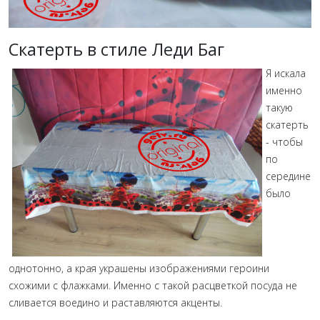
Скатерть в стиле Леди Баг
Я искала
именно
такую
скатерть
- чтобы
по
середине
было
однотонно, а края украшены изображениями героини
схожими с флажками. Именно с такой расцветкой посуда не
сливается воедино и раставляются акценты.