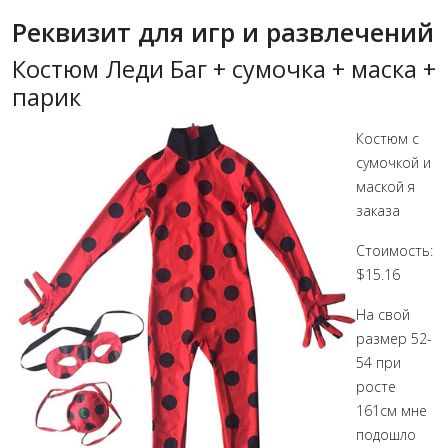
Реквизит для игр и развлечений
Костюм Леди Баг + сумочка + маска +
парик
Костюм с
сумочкой и
маской я
заказа
Стоимость:
$15.16
На свой
размер 52-
54 при
росте
161см мне
подошло