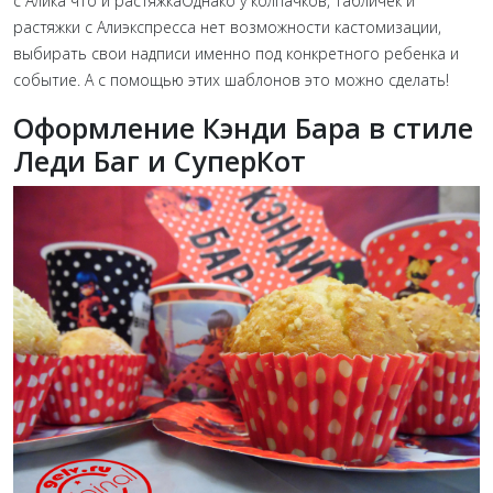
с Алика что и растяжка
Однако у колпачков, табличек и
растяжки с Алиэкспресса нет возможности кастомизации,
выбирать свои надписи именно под конкретного ребенка и
событие. А с помощью этих шаблонов это можно сделать!
Оформление Кэнди Бара в стиле
Леди Баг и СуперКот