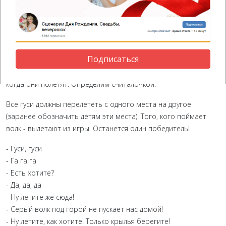
(Движения можно ведущего придумать или найти в каких-либо
источниках)
14. Перелёт гусей
Ведущий
Подписаться
Нам нужно выбрать, кто сейчас будет волком и ловить гусей,
когда они полетят. Определим считалочкой.
Все гуси должны перелететь с одного места на другое
(заранее обозначить детям эти места). Того, кого поймает
волк - вылетают из игры. Останется один победитель!
- Гуси, гуси
- Га га га
- Есть хотите?
- Да, да, да
- Ну летите же сюда!
- Серый волк под горой не пускает нас домой!
- Ну летите, как хотите! Только крылья берегите!