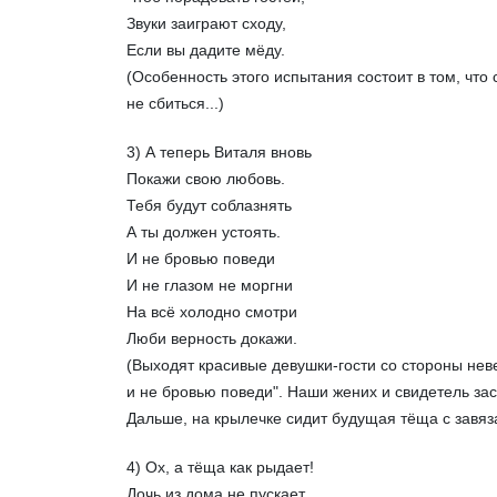
Звуки заиграют сходу,
Если вы дадите мёду.
(Особенность этого испытания состоит в том, что
не сбиться...)
3) А теперь Виталя вновь
Покажи свою любовь.
Тебя будут соблазнять
А ты должен устоять.
И не бровью поведи
И не глазом не моргни
На всё холодно смотри
Люби верность докажи.
(Выходят красивые девушки-гости со стороны неве
и не бровью поведи". Наши жених и свидетель зас
Дальше, на крылечке сидит будущая тёща с завяза
4) Ох, а тёща как рыдает!
Дочь из дома не пускает.