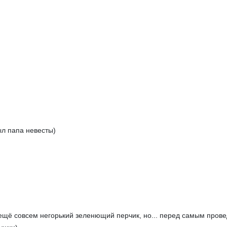
ыл папа невесты)
ещё совсем негорький зеленющий перчик, но... перед самым прове